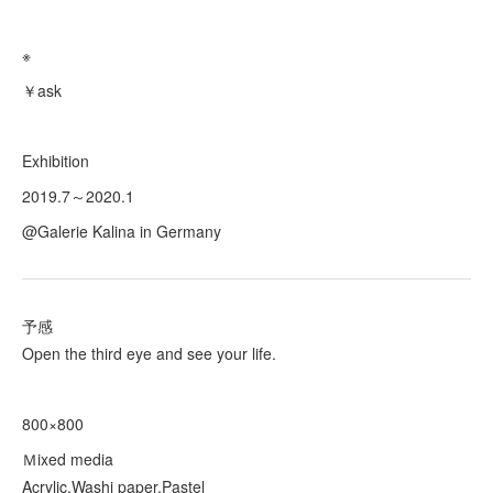
※
￥ask
Exhibition
2019.7～2020.1
@Galerie Kalina in Germany
予感
Open the third eye and see your life.
800×800
Ｍixed media
Acrylic,Washi paper,Pastel