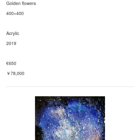
Golden flowers
400×400
Acrylic
2019
€650
￥78,000