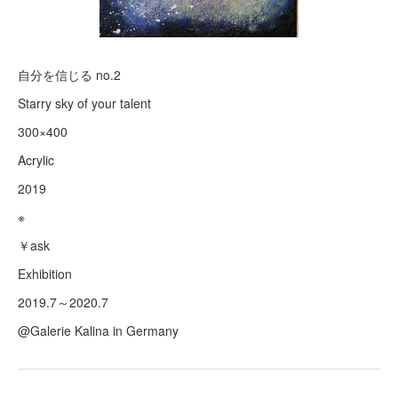
自分を信じる no.2
Starry sky of your talent
300×400
Acrylic
2019
※
￥ask
Exhibition
2019.7～2020.7
@Galerie Kalina in Germany