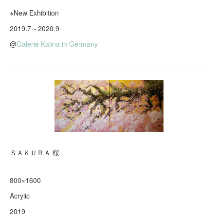
※New Exhibition
2019.7～2020.9
@
Galerie Kalina in Germany
ＳＡＫＵＲＡ 桜
800×1600
Acrylic
2019